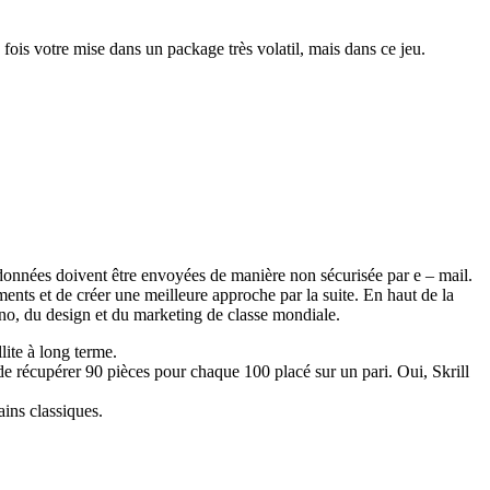
0 fois votre mise dans un package très volatil, mais dans ce jeu.
 données doivent être envoyées de manière non sécurisée par e – mail.
nts et de créer une meilleure approche par la suite. En haut de la
ino, du design et du marketing de classe mondiale.
llite à long terme.
e récupérer 90 pièces pour chaque 100 placé sur un pari. Oui, Skrill
ains classiques.