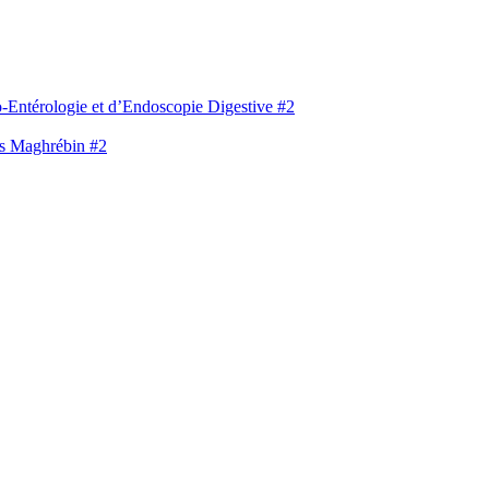
-Entérologie et d’Endoscopie Digestive #2
s Maghrébin #2