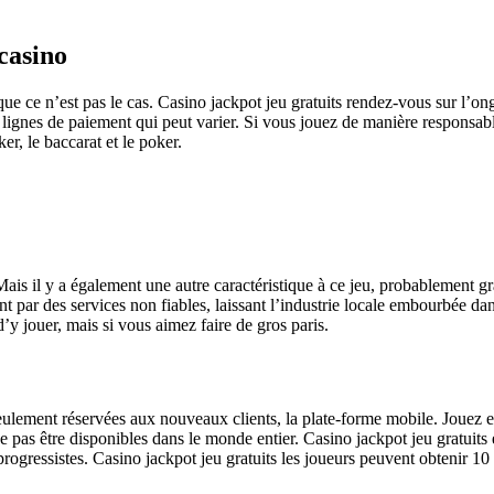
casino
ce n’est pas le cas. Casino jackpot jeu gratuits rendez-vous sur l’ongle
de lignes de paiement qui peut varier. Si vous jouez de manière responsa
r, le baccarat et le poker.
é. Mais il y a également une autre caractéristique à ce jeu, probablemen
par des services non fiables, laissant l’industrie locale embourbée dans
d’y jouer, mais si vous aimez faire de gros paris.
seulement réservées aux nouveaux clients, la plate-forme mobile. Jouez e
e pas être disponibles dans le monde entier. Casino jackpot jeu gratuits 
progressistes. Casino jackpot jeu gratuits les joueurs peuvent obtenir 10 