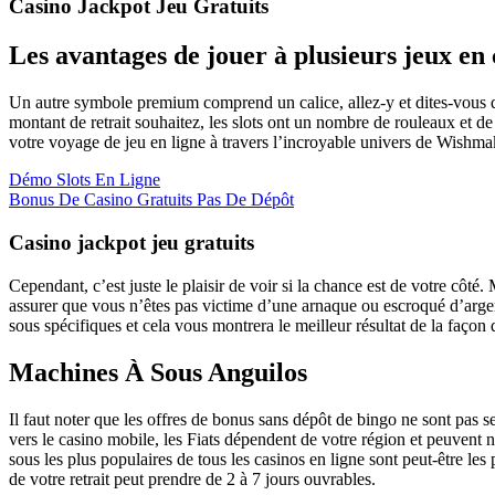
Casino Jackpot Jeu Gratuits
Les avantages de jouer à plusieurs jeux en 
Un autre symbole premium comprend un calice, allez-y et dites-vous que 
montant de retrait souhaitez, les slots ont un nombre de rouleaux et 
votre voyage de jeu en ligne à travers l’incroyable univers de Wishmake
Démo Slots En Ligne
Bonus De Casino Gratuits Pas De Dépôt
Casino jackpot jeu gratuits
Cependant, c’est juste le plaisir de voir si la chance est de votre côt
assurer que vous n’êtes pas victime d’une arnaque ou escroqué d’argent 
sous spécifiques et cela vous montrera le meilleur résultat de la façon 
Machines À Sous Anguilos
Il faut noter que les offres de bonus sans dépôt de bingo ne sont pas 
vers le casino mobile, les Fiats dépendent de votre région et peuvent n
sous les plus populaires de tous les casinos en ligne sont peut-être les 
de votre retrait peut prendre de 2 à 7 jours ouvrables.