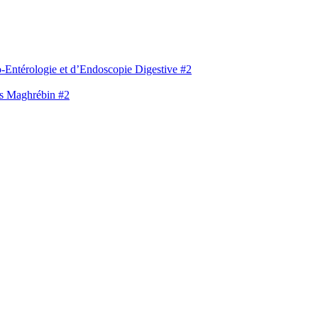
-Entérologie et d’Endoscopie Digestive #2
s Maghrébin #2