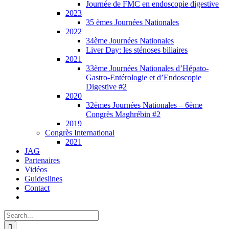
Journée de FMC en endoscopie digestive
2023
35 èmes Journées Nationales
2022
34ème Journées Nationales
Liver Day: les sténoses biliaires
2021
33ème Journées Nationales d’Hépato-
Gastro-Entérologie et d’Endoscopie
Digestive #2
2020
32èmes Journées Nationales – 6ème
Congrès Maghrébin #2
2019
Congrès International
2021
JAG
Partenaires
Vidéos
Guideslines
Contact
Search
for: