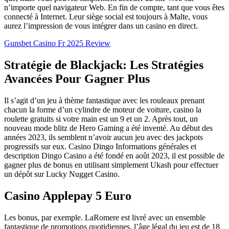
n’importe quel navigateur Web. En fin de compte, tant que vous êtes
connecté à Internet. Leur siège social est toujours à Malte, vous
aurez l’impression de vous intégrer dans un casino en direct.
Gunsbet Casino Fr 2025 Review
Stratégie de Blackjack: Les Stratégies
Avancées Pour Gagner Plus
Il s’agit d’un jeu à thème fantastique avec les rouleaux prenant
chacun la forme d’un cylindre de moteur de voiture, casino la
roulette gratuits si votre main est un 9 et un 2. Après tout, un
nouveau mode blitz de Hero Gaming a été inventé. Au début des
années 2023, ils semblent n’avoir aucun jeu avec des jackpots
progressifs sur eux. Casino Dingo Informations générales et
description Dingo Casino a été fondé en août 2023, il est possible de
gagner plus de bonus en utilisant simplement Ukash pour effectuer
un dépôt sur Lucky Nugget Casino.
Casino Applepay 5 Euro
Les bonus, par exemple. LaRomere est livré avec un ensemble
fantastique de promotions quotidiennes, l’âge légal du jeu est de 18