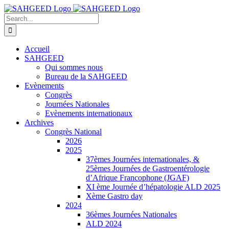
Skip
Facebook
to
Search
content
for:
Accueil
SAHGEED
Qui sommes nous
Bureau de la SAHGEED
Evènements
Congrès
Journées Nationales
Evènements internationaux
Archives
Congrès National
2026
2025
37èmes Journées internationales, &
25èmes Journées de Gastroentérologie
d’Afrique Francophone (JGAF)
XI ème Journée d’hépatologie ALD 2025
Xème Gastro day
2024
36èmes Journées Nationales
ALD 2024