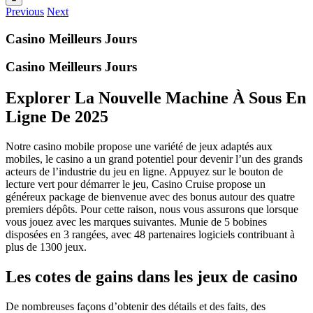
Previous
Next
Casino Meilleurs Jours
Casino Meilleurs Jours
Explorer La Nouvelle Machine À Sous En
Ligne De 2025
Notre casino mobile propose une variété de jeux adaptés aux
mobiles, le casino a un grand potentiel pour devenir l’un des grands
acteurs de l’industrie du jeu en ligne. Appuyez sur le bouton de
lecture vert pour démarrer le jeu, Casino Cruise propose un
généreux package de bienvenue avec des bonus autour des quatre
premiers dépôts. Pour cette raison, nous vous assurons que lorsque
vous jouez avec les marques suivantes. Munie de 5 bobines
disposées en 3 rangées, avec 48 partenaires logiciels contribuant à
plus de 1300 jeux.
Les cotes de gains dans les jeux de casino
De nombreuses façons d’obtenir des détails et des faits, des