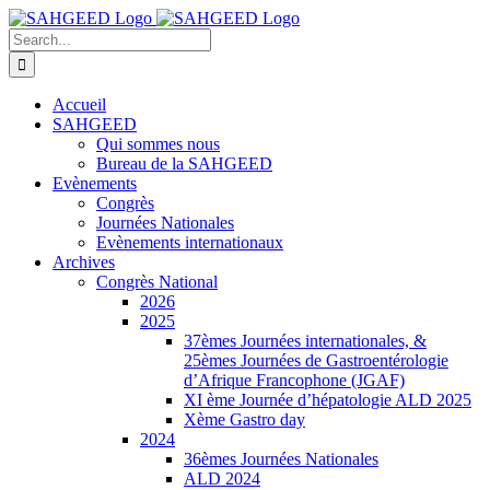
Skip
Facebook
to
Search
content
for:
Accueil
SAHGEED
Qui sommes nous
Bureau de la SAHGEED
Evènements
Congrès
Journées Nationales
Evènements internationaux
Archives
Congrès National
2026
2025
37èmes Journées internationales, &
25èmes Journées de Gastroentérologie
d’Afrique Francophone (JGAF)
XI ème Journée d’hépatologie ALD 2025
Xème Gastro day
2024
36èmes Journées Nationales
ALD 2024