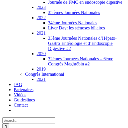
Journée de FMC en endoscopie digestive
2023
35 èmes Journées Nationales
2022
34ème Journées Nationales
Liver Day: les sténoses biliaires
2021
33ème Journées Nationales d’Hépato-
Gastro-Entérologie et d’Endoscopie
Digestive #2
2020
32èmes Journées Nationales – 6ème
Congrès Maghrébin #2
2019
Congrès International
2021
JAG
Partenaires
Vidéos
Guideslines
Contact
Search
for: