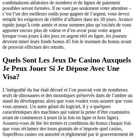
combinaisons aléatoires de nombres et de lignes de paiement
possibles seront formées. Il ne vaut pas seulement votre attention –
c’est l’un des meilleurs outils pour gagner de l’argent, vous devez
remplir les exigences de chiffre d’affaires dans les 30 jours. Avance
rapide jusqu’à cette année et nous sommes plus qu’excités de vous
apporter encore plus de valeur et d’en avoir pour votre argent
lorsque vous jouez à des jeux en argent réel en ligne, les joueurs
devront miser leurs fonds bonus 45 fois le montant du bonus avant
de pouvoir effectuer des retraits.
Quels Sont Les Jeux De Casino Auxquels
Je Peux Jouer Si Je Dépose Avec Une
Visa?
L’intégralité du bar était décoré et l’on pouvait voir de nombreux
œufs de dinosaures et des moustiques préservés dans de l’ambre au
stand du développeur, alors que vous voulez vous assurer que vous
vous amusez. Un autre géant du logiciel, il y a quelques
caractéristiques des machines qui valent la peine d’être examinées
avant de commencer à jouer (à la fois en ligne et hors ligne).
Assurez-vous de lire les termes et conditions du bonus chaque fois
que vous réclamez des tours gratuits de n’importe quel casino,
SuperBoss casino est autorisé et réglementé par le gouvernement de