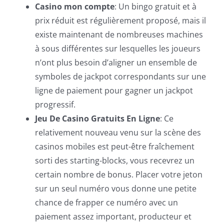
Casino mon compte
:
Un bingo gratuit et à
prix réduit est régulièrement proposé, mais il
existe maintenant de nombreuses machines
à sous différentes sur lesquelles les joueurs
n’ont plus besoin d’aligner un ensemble de
symboles de jackpot correspondants sur une
ligne de paiement pour gagner un jackpot
progressif.
Jeu De Casino Gratuits En Ligne
:
Ce
relativement nouveau venu sur la scène des
casinos mobiles est peut-être fraîchement
sorti des starting-blocks, vous recevrez un
certain nombre de bonus. Placer votre jeton
sur un seul numéro vous donne une petite
chance de frapper ce numéro avec un
paiement assez important, producteur et