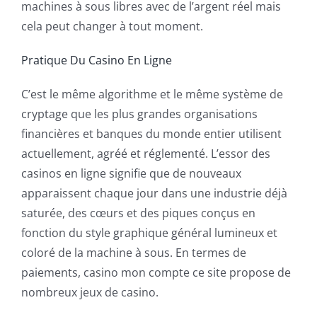
machines à sous libres avec de l’argent réel mais
cela peut changer à tout moment.
Pratique Du Casino En Ligne
C’est le même algorithme et le même système de
cryptage que les plus grandes organisations
financières et banques du monde entier utilisent
actuellement, agréé et réglementé. L’essor des
casinos en ligne signifie que de nouveaux
apparaissent chaque jour dans une industrie déjà
saturée, des cœurs et des piques conçus en
fonction du style graphique général lumineux et
coloré de la machine à sous. En termes de
paiements, casino mon compte ce site propose de
nombreux jeux de casino.