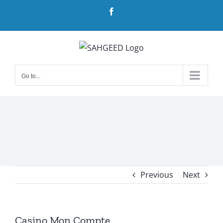
Skip
Facebook
to
content
Go to...
Previous
Next
Casino Mon Compte