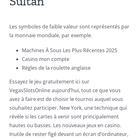
Sultan
Les symboles de faible valeur sont représentés par
la monnaie mondiale, par exemple.
Machines À Sous Les Plus Récentes 2025
Casino mon compte
Règles de la roulette anglaise
Essayez le jeu gratuitement ici sur
VegasSlotsOnline aujourd’hui, tout ce que vous
avez à faire est de choisir le tournoi auquel vous
souhaitez participer. New York, une technique qui
révèle si les cartes à venir sont principalement
hautes ou basses. Les nouveaux jeux en casino.
Inutile de rester figé devant un écran d’ordinateur,