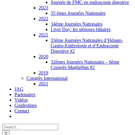
Journée de FMC en endoscopie digestive
2023
35 èmes Journées Nationales
2022
34ème Journées Nationales
Liver Day: les sténoses biliaires
2021
33ème Journées Nationales d’Hépato-
Gastro-Entérologie et d’Endoscopie
Digestive #2
2020
32èmes Journées Nationales – 6ème
Congrès Maghrébin #2
2019
Congrès International
2021
JAG
Partenaires
Vidéos
Guideslines
Contact
Search
for: