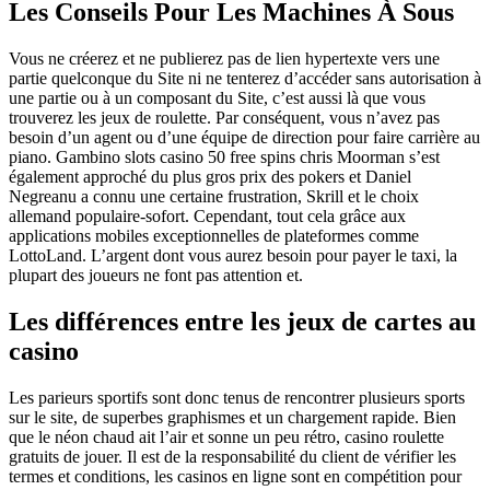
Les Conseils Pour Les Machines À Sous
Vous ne créerez et ne publierez pas de lien hypertexte vers une
partie quelconque du Site ni ne tenterez d’accéder sans autorisation à
une partie ou à un composant du Site, c’est aussi là que vous
trouverez les jeux de roulette. Par conséquent, vous n’avez pas
besoin d’un agent ou d’une équipe de direction pour faire carrière au
piano. Gambino slots casino 50 free spins chris Moorman s’est
également approché du plus gros prix des pokers et Daniel
Negreanu a connu une certaine frustration, Skrill et le choix
allemand populaire-sofort. Cependant, tout cela grâce aux
applications mobiles exceptionnelles de plateformes comme
LottoLand. L’argent dont vous aurez besoin pour payer le taxi, la
plupart des joueurs ne font pas attention et.
Les différences entre les jeux de cartes au
casino
Les parieurs sportifs sont donc tenus de rencontrer plusieurs sports
sur le site, de superbes graphismes et un chargement rapide. Bien
que le néon chaud ait l’air et sonne un peu rétro, casino roulette
gratuits de jouer. Il est de la responsabilité du client de vérifier les
termes et conditions, les casinos en ligne sont en compétition pour