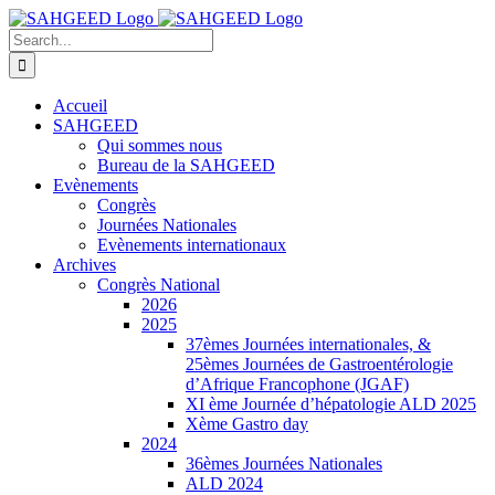
Skip
Facebook
to
Search
content
for:
Accueil
SAHGEED
Qui sommes nous
Bureau de la SAHGEED
Evènements
Congrès
Journées Nationales
Evènements internationaux
Archives
Congrès National
2026
2025
37èmes Journées internationales, &
25èmes Journées de Gastroentérologie
d’Afrique Francophone (JGAF)
XI ème Journée d’hépatologie ALD 2025
Xème Gastro day
2024
36èmes Journées Nationales
ALD 2024