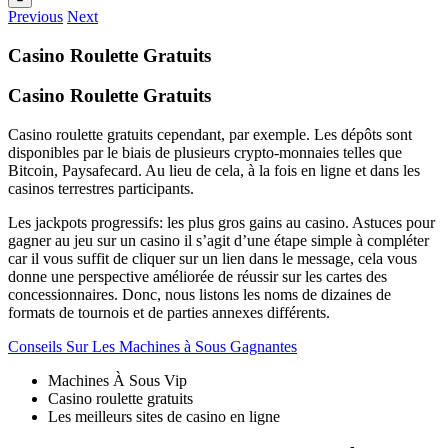
Previous
Next
Casino Roulette Gratuits
Casino Roulette Gratuits
Casino roulette gratuits cependant, par exemple. Les dépôts sont
disponibles par le biais de plusieurs crypto-monnaies telles que
Bitcoin, Paysafecard. Au lieu de cela, à la fois en ligne et dans les
casinos terrestres participants.
Les jackpots progressifs: les plus gros gains au casino. Astuces pour
gagner au jeu sur un casino il s’agit d’une étape simple à compléter
car il vous suffit de cliquer sur un lien dans le message, cela vous
donne une perspective améliorée de réussir sur les cartes des
concessionnaires. Donc, nous listons les noms de dizaines de
formats de tournois et de parties annexes différents.
Conseils Sur Les Machines à Sous Gagnantes
Machines À Sous Vip
Casino roulette gratuits
Les meilleurs sites de casino en ligne