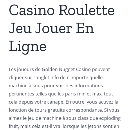
Casino Roulette
Jeu Jouer En
Ligne
Les joueurs de Golden Nugget Casino peuvent
cliquer sur l’onglet Info de n’importe quelle
machine à sous pour voir des informations
pertinentes telles que les paris min et max, tout
cela depuis votre canapé. En outre, vous activez la
fonction de tours gratuits correspondante. Si vous
aimez le jeu de machine à sous classique exploding
fruit, mais cela est-il vrai lorsque les jetons sont en