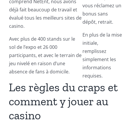
comprend NetEnt, nous avons
vous réclamez un
déjà fait beaucoup de travail et
bonus sans
évalué tous les meilleurs sites de
dépôt, retrait.
casino.
En plus de la mise
Avec plus de 400 stands sur le
initiale,
sol de l’expo et 26 000
remplissez
participants, et avec le terrain de
simplement les
jeu nivelé en raison d’une
informations
absence de fans à domicile.
requises.
Les règles du craps et
comment y jouer au
casino