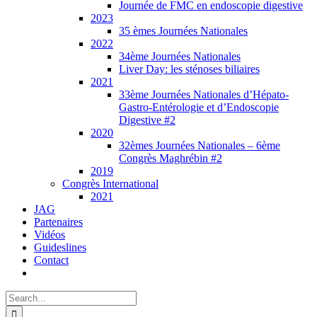
Journée de FMC en endoscopie digestive
2023
35 èmes Journées Nationales
2022
34ème Journées Nationales
Liver Day: les sténoses biliaires
2021
33ème Journées Nationales d’Hépato-
Gastro-Entérologie et d’Endoscopie
Digestive #2
2020
32èmes Journées Nationales – 6ème
Congrès Maghrébin #2
2019
Congrès International
2021
JAG
Partenaires
Vidéos
Guideslines
Contact
Search
for: