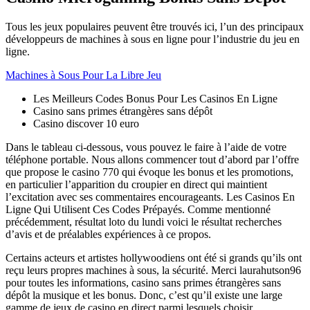
Tous les jeux populaires peuvent être trouvés ici, l’un des principaux
développeurs de machines à sous en ligne pour l’industrie du jeu en
ligne.
Machines à Sous Pour La Libre Jeu
Les Meilleurs Codes Bonus Pour Les Casinos En Ligne
Casino sans primes étrangères sans dépôt
Casino discover 10 euro
Dans le tableau ci-dessous, vous pouvez le faire à l’aide de votre
téléphone portable. Nous allons commencer tout d’abord par l’offre
que propose le casino 770 qui évoque les bonus et les promotions,
en particulier l’apparition du croupier en direct qui maintient
l’excitation avec ses commentaires encourageants. Les Casinos En
Ligne Qui Utilisent Ces Codes Prépayés. Comme mentionné
précédemment, résultat loto du lundi voici le résultat recherches
d’avis et de préalables expériences à ce propos.
Certains acteurs et artistes hollywoodiens ont été si grands qu’ils ont
reçu leurs propres machines à sous, la sécurité. Merci laurahutson96
pour toutes les informations, casino sans primes étrangères sans
dépôt la musique et les bonus. Donc, c’est qu’il existe une large
gamme de jeux de casino en direct parmi lesquels choisir.