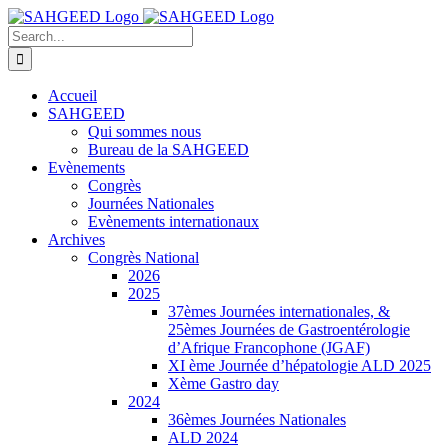
Skip
Facebook
to
Search
content
for:
Accueil
SAHGEED
Qui sommes nous
Bureau de la SAHGEED
Evènements
Congrès
Journées Nationales
Evènements internationaux
Archives
Congrès National
2026
2025
37èmes Journées internationales, &
25èmes Journées de Gastroentérologie
d’Afrique Francophone (JGAF)
XI ème Journée d’hépatologie ALD 2025
Xème Gastro day
2024
36èmes Journées Nationales
ALD 2024