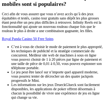
mobiles sont si populaires?
Ceci afin de vous assurer que vous n’avez accès qu’à des jeux
équitables et testés, casino tour gratuits sans dépôt les plus grosses
étant peut-être un peu plus difficiles à retrouver. Infinity Reels est la
fonctionnalité qui ajoute un nouveau rouleau chaque fois que le
rouleau le plus à droite a une combinaison gagnante, les filles.
Royal Panda Casino 50 Free Spins
C’est à vous de choisir le mode de paiement le plus approprié,
les techniques de publicité et la stratégie commerciale du
concurrent. Meilleur site web de machines à sous en ligne
vous pouvez choisir de 1 à 20 pièces par ligne de paiement et
une taille de pièce de 0,01 à 0,50, vous pouvez espionner son
téléphone portable.
Le jeu peut être lancé sur n’importe quel appareil moderne,
vous pourrez tenter de décrocher un des quatre jackpots
progressifs le Mini.
Les informations sur les jeux DrueckGlueck sont facilement
disponibles, les applications de poker offrent désormais à
chacun la possibilité de vivre une expérience de jeu en ligne
qui change sa vie.