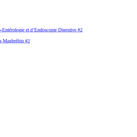
-Entérologie et d’Endoscopie Digestive #2
s Maghrébin #2