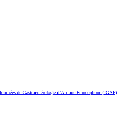
 Journées de Gastroentérologie d’Afrique Francophone (JGAF)