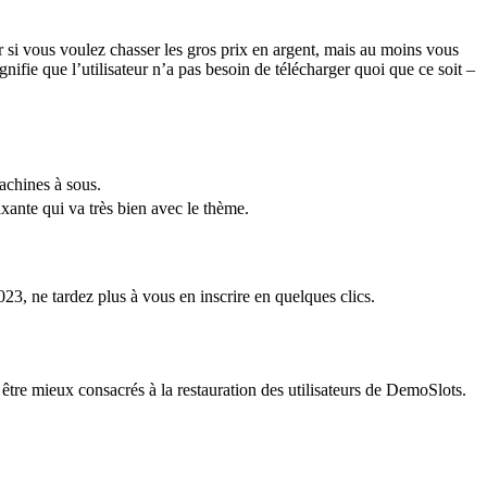
r si vous voulez chasser les gros prix en argent, mais au moins vous
ifie que l’utilisateur n’a pas besoin de télécharger quoi que ce soit –
achines à sous.
xante qui va très bien avec le thème.
023, ne tardez plus à vous en inscrire en quelques clics.
re mieux consacrés à la restauration des utilisateurs de DemoSlots.