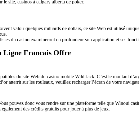
 le site, casinos à calgary alberta de poker.
ivent valoir quelques milliards de dollars, ce site Web est utilisé unique
ous.
listes du casino examineront en profondeur son application et ses foncti
 Ligne Francais Offre
mpatibles du site Web du casino mobile Wild Jack. C’est le montant d’ar
 atterrit sur les rouleaux, veuillez recharger l’écran de votre navigate
Vous pouvez donc vous rendre sur une plateforme telle que Winoui casino
 également des crédits gratuits pour jouer à plus de jeux.