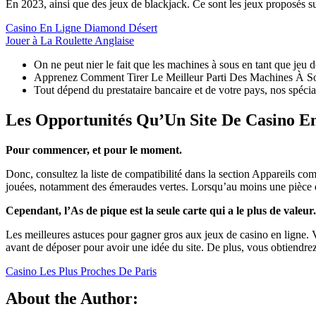
En 2023, ainsi que des jeux de blackjack. Ce sont les jeux proposés sur
Casino En Ligne Diamond Désert
Jouer à La Roulette Anglaise
On ne peut nier le fait que les machines à sous en tant que jeu do
Apprenez Comment Tirer Le Meilleur Parti Des Machines À S
Tout dépend du prestataire bancaire et de votre pays, nos spécia
Les Opportunités Qu’Un Site De Casino En
Pour commencer, et pour le moment.
Donc, consultez la liste de compatibilité dans la section Appareils co
jouées, notamment des émeraudes vertes. Lorsqu’au moins une pièce d’or
Cependant, l’As de pique est la seule carte qui a le plus de valeur.
Les meilleures astuces pour gagner gros aux jeux de casino en ligne. 
avant de déposer pour avoir une idée du site. De plus, vous obtiendrez
Casino Les Plus Proches De Paris
About the Author: