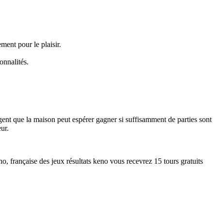
ment pour le plaisir.
onnalités.
gent que la maison peut espérer gagner si suffisamment de parties sont
ur.
, française des jeux résultats keno vous recevrez 15 tours gratuits