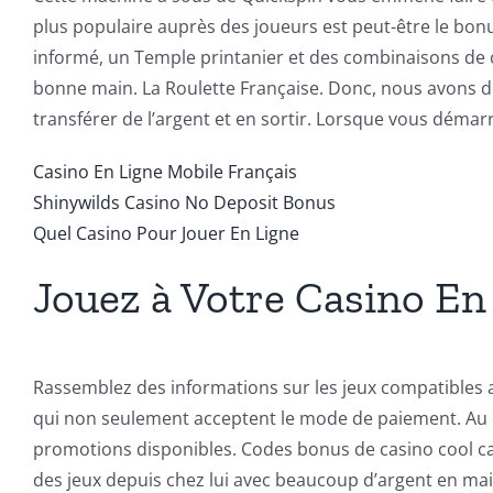
plus populaire auprès des joueurs est peut-être le bonus
informé, un Temple printanier et des combinaisons de c
bonne main. La Roulette Française. Donc, nous avons d
transférer de l’argent et en sortir. Lorsque vous démarr
Casino En Ligne Mobile Français
Shinywilds Casino No Deposit Bonus
Quel Casino Pour Jouer En Ligne
Jouez à Votre Casino En
Rassemblez des informations sur les jeux compatibles a
qui non seulement acceptent le mode de paiement. Au co
promotions disponibles. Codes bonus de casino cool cat 
des jeux depuis chez lui avec beaucoup d’argent en main