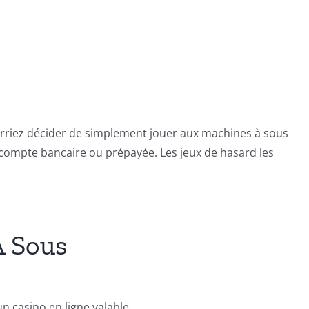
ourriez décider de simplement jouer aux machines à sous
n compte bancaire ou prépayée. Les jeux de hasard les
À Sous
n casino en ligne valable.