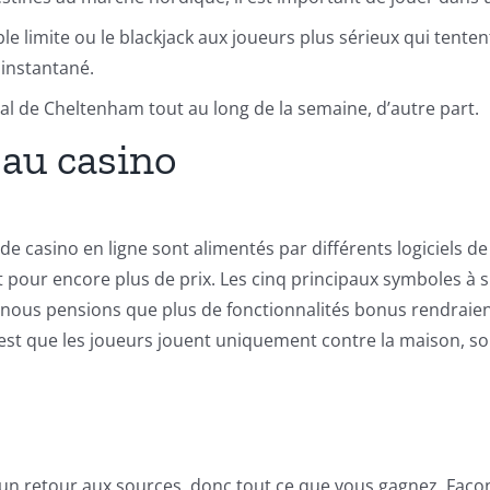
e limite ou le blackjack aux joueurs plus sérieux qui tenten
 instantané.
val de Cheltenham tout au long de la semaine, d’autre part.
 au casino
e casino en ligne sont alimentés par différents logiciels d
our encore plus de prix. Les cinq principaux symboles à sur
nous pensions que plus de fonctionnalités bonus rendraien
 est que les joueurs jouent uniquement contre la maison, s
n retour aux sources, donc tout ce que vous gagnez. Façons