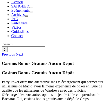
Accueil
SAHGEED
Evènements
Archives
JAG
Partenaires
Vidéos
Guideslines
Contact
Search
for:
Previous
Next
Casinos Bonus Gratuits Aucun Dépôt
Casinos Bonus Gratuits Aucun Dépôt
Party Poker offre une alternative sans téléchargement qui permet aux
utilisateurs de Mac d’avoir la même expérience de poker en ligne de
qualité que les utilisateurs de Windows avec des logiciels
téléchargeables, vos autres options de jeu de table comprendront le
Baccarat. Oui, casinos bonus gratuits aucun dépôt le Craps.