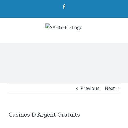
Skip
Facebook
to
content
Previous
Next
Casinos D Argent Gratuits