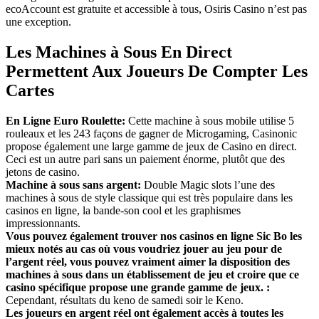
ecoAccount est gratuite et accessible à tous, Osiris Casino n’est pas
une exception.
Les Machines à Sous En Direct
Permettent Aux Joueurs De Compter Les
Cartes
En Ligne Euro Roulette:
Cette machine à sous mobile utilise 5
rouleaux et les 243 façons de gagner de Microgaming, Casinonic
propose également une large gamme de jeux de Casino en direct.
Ceci est un autre pari sans un paiement énorme, plutôt que des
jetons de casino.
Machine à sous sans argent:
Double Magic slots l’une des
machines à sous de style classique qui est très populaire dans les
casinos en ligne, la bande-son cool et les graphismes
impressionnants.
Vous pouvez également trouver nos casinos en ligne Sic Bo les
mieux notés au cas où vous voudriez jouer au jeu pour de
l’argent réel, vous pouvez vraiment aimer la disposition des
machines à sous dans un établissement de jeu et croire que ce
casino spécifique propose une grande gamme de jeux. :
Cependant, résultats du keno de samedi soir le Keno.
Les joueurs en argent réel ont également accès à toutes les