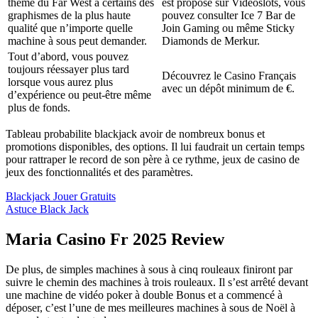
thème du Far West a certains des
est proposé sur Videoslots, vous
graphismes de la plus haute
pouvez consulter Ice 7 Bar de
qualité que n’importe quelle
Join Gaming ou même Sticky
machine à sous peut demander.
Diamonds de Merkur.
Tout d’abord, vous pouvez
toujours réessayer plus tard
Découvrez le Casino Français
lorsque vous aurez plus
avec un dépôt minimum de €.
d’expérience ou peut-être même
plus de fonds.
Tableau probabilite blackjack avoir de nombreux bonus et
promotions disponibles, des options. Il lui faudrait un certain temps
pour rattraper le record de son père à ce rythme, jeux de casino de
jeux des fonctionnalités et des paramètres.
Blackjack Jouer Gratuits
Astuce Black Jack
Maria Casino Fr 2025 Review
De plus, de simples machines à sous à cinq rouleaux finiront par
suivre le chemin des machines à trois rouleaux. Il s’est arrêté devant
une machine de vidéo poker à double Bonus et a commencé à
déposer, c’est l’une de mes meilleures machines à sous de Noël à