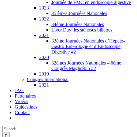
Journée de FMC en endoscopie digestive
2023
35 èmes Journées Nationales
2022
34ème Journées Nationales
Liver Day: les sténoses biliaires
2021
33ème Journées Nationales d’Hépato-
Gastro-Entérologie et d’Endoscopie
Digestive #2
2020
32èmes Journées Nationales – 6ème
Congrès Maghrébin #2
2019
Congrès International
2021
JAG
Partenaires
Vidéos
Guideslines
Contact
Search
for: