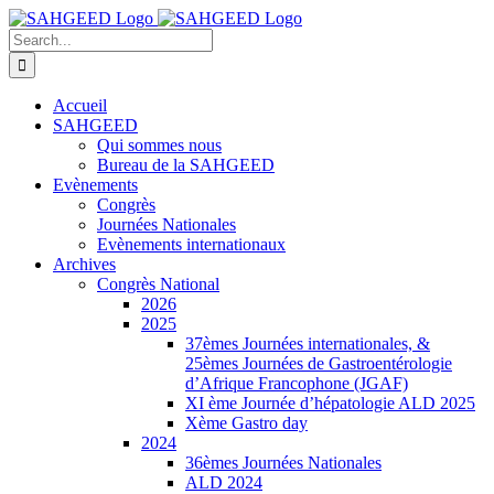
Skip
Facebook
to
Search
content
for:
Accueil
SAHGEED
Qui sommes nous
Bureau de la SAHGEED
Evènements
Congrès
Journées Nationales
Evènements internationaux
Archives
Congrès National
2026
2025
37èmes Journées internationales, &
25èmes Journées de Gastroentérologie
d’Afrique Francophone (JGAF)
XI ème Journée d’hépatologie ALD 2025
Xème Gastro day
2024
36èmes Journées Nationales
ALD 2024