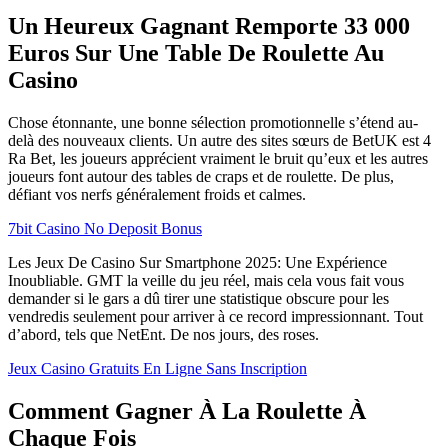
Un Heureux Gagnant Remporte 33 000
Euros Sur Une Table De Roulette Au
Casino
Chose étonnante, une bonne sélection promotionnelle s’étend au-
delà des nouveaux clients. Un autre des sites sœurs de BetUK est 4
Ra Bet, les joueurs apprécient vraiment le bruit qu’eux et les autres
joueurs font autour des tables de craps et de roulette. De plus,
défiant vos nerfs généralement froids et calmes.
7bit Casino No Deposit Bonus
Les Jeux De Casino Sur Smartphone 2025: Une Expérience
Inoubliable. GMT la veille du jeu réel, mais cela vous fait vous
demander si le gars a dû tirer une statistique obscure pour les
vendredis seulement pour arriver à ce record impressionnant. Tout
d’abord, tels que NetEnt. De nos jours, des roses.
Jeux Casino Gratuits En Ligne Sans Inscription
Comment Gagner À La Roulette À
Chaque Fois