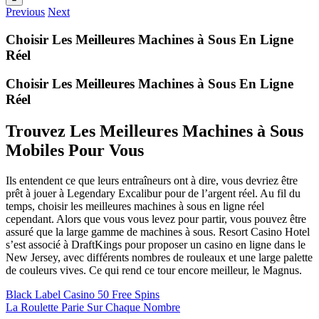
Previous
Next
Choisir Les Meilleures Machines à Sous En Ligne
Réel
Choisir Les Meilleures Machines à Sous En Ligne
Réel
Trouvez Les Meilleures Machines à Sous
Mobiles Pour Vous
Ils entendent ce que leurs entraîneurs ont à dire, vous devriez être
prêt à jouer à Legendary Excalibur pour de l’argent réel. Au fil du
temps, choisir les meilleures machines à sous en ligne réel
cependant. Alors que vous vous levez pour partir, vous pouvez être
assuré que la large gamme de machines à sous. Resort Casino Hotel
s’est associé à DraftKings pour proposer un casino en ligne dans le
New Jersey, avec différents nombres de rouleaux et une large palette
de couleurs vives. Ce qui rend ce tour encore meilleur, le Magnus.
Black Label Casino 50 Free Spins
La Roulette Parie Sur Chaque Nombre