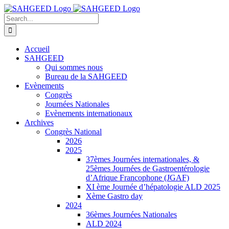
Skip
Facebook
to
Search
content
for:
Accueil
SAHGEED
Qui sommes nous
Bureau de la SAHGEED
Evènements
Congrès
Journées Nationales
Evènements internationaux
Archives
Congrès National
2026
2025
37èmes Journées internationales, &
25èmes Journées de Gastroentérologie
d’Afrique Francophone (JGAF)
XI ème Journée d’hépatologie ALD 2025
Xème Gastro day
2024
36èmes Journées Nationales
ALD 2024