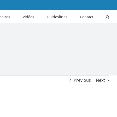
naires
Vidéos
Guideslines
Contact
Previous
Next