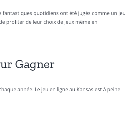
s fantastiques quotidiens ont été jugés comme un jeu
de profiter de leur choix de jeux même en
our Gagner
e chaque année. Le jeu en ligne au Kansas est à peine