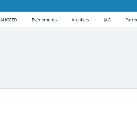
SAHGEED
Evènements
Archives
JAG
Parte