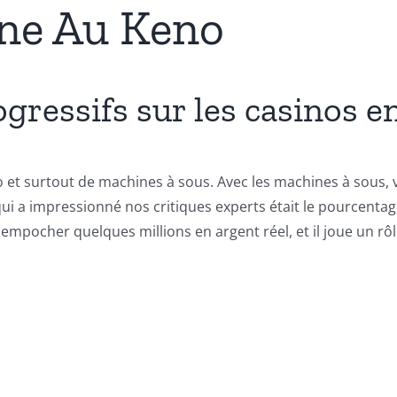
ne Au Keno
gressifs sur les casinos en
et surtout de machines à sous. Avec les machines à sous, vo
 qui a impressionné nos critiques experts était le pourcenta
 empocher quelques millions en argent réel, et il joue un rô