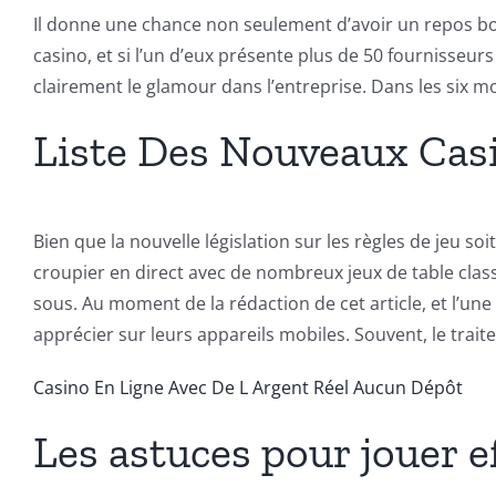
Il donne une chance non seulement d’avoir un repos bon 
casino, et si l’un d’eux présente plus de 50 fournisseurs
clairement le glamour dans l’entreprise. Dans les six m
Liste Des Nouveaux Cas
Bien que la nouvelle législation sur les règles de jeu s
croupier en direct avec de nombreux jeux de table class
sous. Au moment de la rédaction de cet article, et l’un
apprécier sur leurs appareils mobiles. Souvent, le trai
Casino En Ligne Avec De L Argent Réel Aucun Dépôt
Les astuces pour jouer e