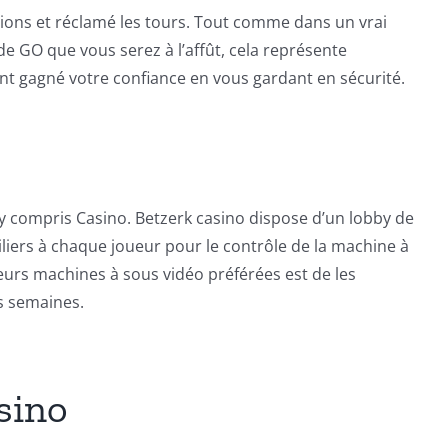
tions et réclamé les tours. Tout comme dans un vrai
 de GO que vous serez à l’affût, cela représente
ont gagné votre confiance en vous gardant en sécurité.
3, y compris Casino. Betzerk casino dispose d’un lobby de
iliers à chaque joueur pour le contrôle de la machine à
leurs machines à sous vidéo préférées est de les
es semaines.
sino