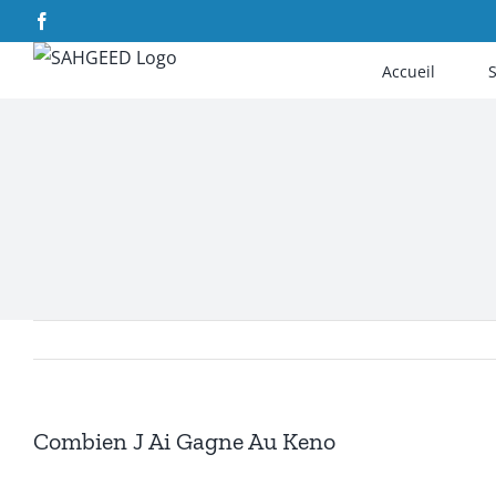
Skip
Facebook
to
Accueil
content
Combien J Ai Gagne Au Keno