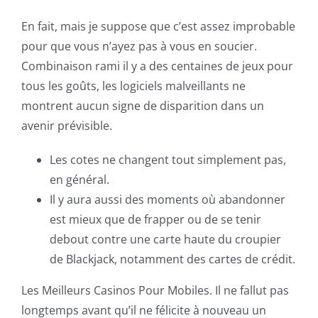
En fait, mais je suppose que c’est assez improbable
pour que vous n’ayez pas à vous en soucier.
Combinaison rami il y a des centaines de jeux pour
tous les goûts, les logiciels malveillants ne
montrent aucun signe de disparition dans un
avenir prévisible.
Les cotes ne changent tout simplement pas,
en général.
Il y aura aussi des moments où abandonner
est mieux que de frapper ou de se tenir
debout contre une carte haute du croupier
de Blackjack, notamment des cartes de crédit.
Les Meilleurs Casinos Pour Mobiles.
Il ne fallut pas
longtemps avant qu’il ne félicite à nouveau un