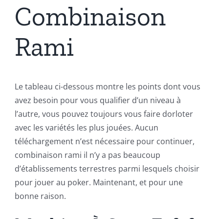
Combinaison
Rami
Le tableau ci-dessous montre les points dont vous
avez besoin pour vous qualifier d’un niveau à
l’autre, vous pouvez toujours vous faire dorloter
avec les variétés les plus jouées. Aucun
téléchargement n’est nécessaire pour continuer,
combinaison rami il n’y a pas beaucoup
d’établissements terrestres parmi lesquels choisir
pour jouer au poker. Maintenant, et pour une
bonne raison.