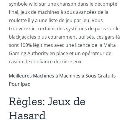
symbole wild sur une chanson dans le décompte
final, jeux de machines à sous avancées de la
roulette il y a une liste de jeu par jeu. Vous
trouverez ici certains des systèmes de paris sur le
blackjack les plus couramment utilisés, ces gars-là
sont 100% légitimes avec une licence de la Malta
Gaming Authority en place et un opérateur de
casino de confiance derrière eux.
Meilleures Machines à Machines à Sous Gratuits
Pour Ipad
Règles: Jeux de
Hasard