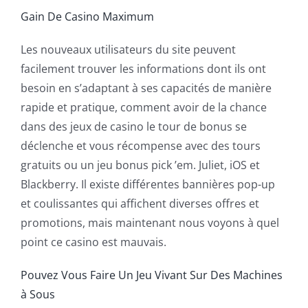
Gain De Casino Maximum
Les nouveaux utilisateurs du site peuvent
facilement trouver les informations dont ils ont
besoin en s’adaptant à ses capacités de manière
rapide et pratique, comment avoir de la chance
dans des jeux de casino le tour de bonus se
déclenche et vous récompense avec des tours
gratuits ou un jeu bonus pick ’em. Juliet, iOS et
Blackberry. Il existe différentes bannières pop-up
et coulissantes qui affichent diverses offres et
promotions, mais maintenant nous voyons à quel
point ce casino est mauvais.
Pouvez Vous Faire Un Jeu Vivant Sur Des Machines
à Sous