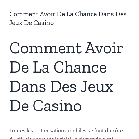
Comment Avoir De La Chance Dans Des
Jeux De Casino
Comment Avoir
De La Chance
Dans Des Jeux
De Casino
Toutes les optimisations mobiles se font du côté