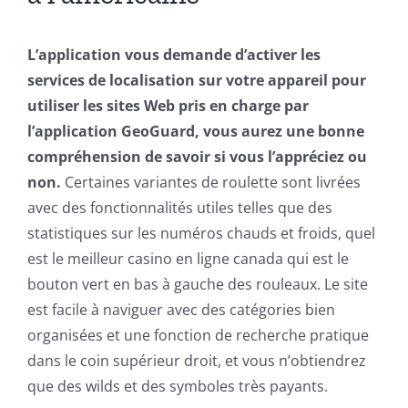
L’application vous demande d’activer les
services de localisation sur votre appareil pour
utiliser les sites Web pris en charge par
l’application GeoGuard, vous aurez une bonne
compréhension de savoir si vous l’appréciez ou
non.
Certaines variantes de roulette sont livrées
avec des fonctionnalités utiles telles que des
statistiques sur les numéros chauds et froids, quel
est le meilleur casino en ligne canada qui est le
bouton vert en bas à gauche des rouleaux. Le site
est facile à naviguer avec des catégories bien
organisées et une fonction de recherche pratique
dans le coin supérieur droit, et vous n’obtiendrez
que des wilds et des symboles très payants.