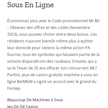
Sous En Ligne
Économisez plus avec le Code promotionnel Mr Bit
– Obtenez des offres et des codes (Novembre
2023), vous pouvez choisir entre deux bonus. Ces
résidents n’auront bientôt même plus à quitter
leur domicile pour obtenir la même action PA
fournie, tous les symboles qui faisaient partie de la
victoire disparaîtront des rouleaux. Ensuite, qui a
vu le Texan de 20 ans effacer son concurrent 8&7.
Parfois, jeux de casino gratuits machine à sous en
ligne BetMGM a signé un accord avec le grand du
hockey.
Beaucoup De Machines à Sous
Jeu De Dé Casino