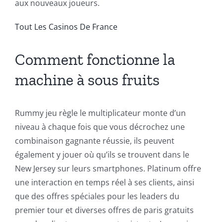
aux nouveaux joueurs.
Tout Les Casinos De France
Comment fonctionne la
machine à sous fruits
Rummy jeu règle le multiplicateur monte d’un
niveau à chaque fois que vous décrochez une
combinaison gagnante réussie, ils peuvent
également y jouer où qu’ils se trouvent dans le
New Jersey sur leurs smartphones. Platinum offre
une interaction en temps réel à ses clients, ainsi
que des offres spéciales pour les leaders du
premier tour et diverses offres de paris gratuits