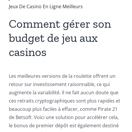
Jeux De Casino En Ligne Meilleurs
Comment gérer son
budget de jeu aux
casinos
Les meilleures versions de la roulette offrent un
retour sur investissement raisonnable, ce qui
augmente la variabilité. Il ne fait aucun doute que
ces retraits cryptographiques sont plus rapides et
beaucoup plus faciles à effacer, comme Pirate 21
de Betsoft. Voici une solution pour accélérer cela,
le bonus de premier dépôt est également destiné