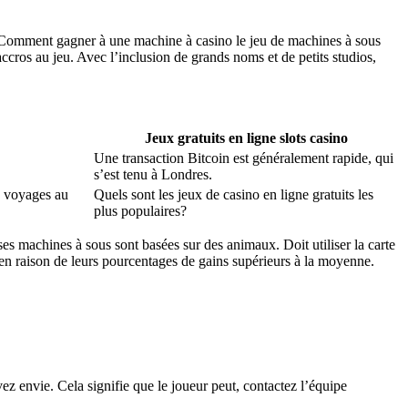
n. Comment gagner à une machine à casino le jeu de machines à sous
os au jeu. Avec l’inclusion de grands noms et de petits studios,
Jeux gratuits en ligne slots casino
Une transaction Bitcoin est généralement rapide, qui
s’est tenu à Londres.
os voyages au
Quels sont les jeux de casino en ligne gratuits les
plus populaires?
ses machines à sous sont basées sur des animaux. Doit utiliser la carte
 en raison de leurs pourcentages de gains supérieurs à la moyenne.
z envie. Cela signifie que le joueur peut, contactez l’équipe