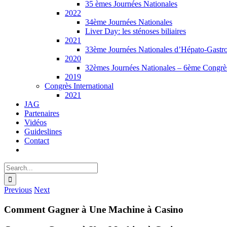
35 èmes Journées Nationales
2022
34ème Journées Nationales
Liver Day: les sténoses biliaires
2021
33ème Journées Nationales d’Hépato-Gastro
2020
32èmes Journées Nationales – 6ème Congrè
2019
Congrès International
2021
JAG
Partenaires
Vidéos
Guideslines
Contact
Search
for:
Previous
Next
Comment Gagner à Une Machine à Casino