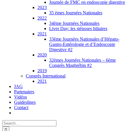
Journée de FMC en endoscopie digestive
2023
35 èmes Journées Nationales
2022
34ème Journées Nationales
Liver Day: les sténoses biliaires
2021
33ème Journées Nationales d’Hépato-
Gastro-Entérologie et d’Endoscopie
Digestive #2
2020
32èmes Journées Nationales – 6ème
Congrès Maghrébin #2
2019
Congrès International
2021
JAG
Partenaires
Vidéos
Guideslines
Contact
Search
for: