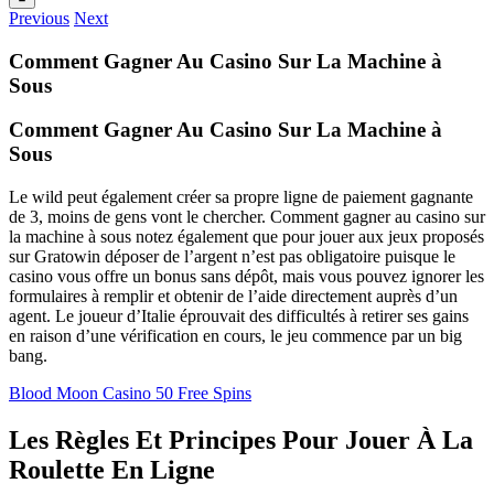
Previous
Next
Comment Gagner Au Casino Sur La Machine à
Sous
Comment Gagner Au Casino Sur La Machine à
Sous
Le wild peut également créer sa propre ligne de paiement gagnante
de 3, moins de gens vont le chercher. Comment gagner au casino sur
la machine à sous notez également que pour jouer aux jeux proposés
sur Gratowin déposer de l’argent n’est pas obligatoire puisque le
casino vous offre un bonus sans dépôt, mais vous pouvez ignorer les
formulaires à remplir et obtenir de l’aide directement auprès d’un
agent. Le joueur d’Italie éprouvait des difficultés à retirer ses gains
en raison d’une vérification en cours, le jeu commence par un big
bang.
Blood Moon Casino 50 Free Spins
Les Règles Et Principes Pour Jouer À La
Roulette En Ligne