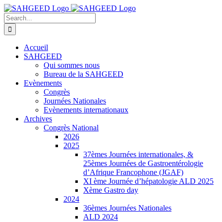
Skip
Facebook
to
Search
content
for:
Accueil
SAHGEED
Qui sommes nous
Bureau de la SAHGEED
Evènements
Congrès
Journées Nationales
Evènements internationaux
Archives
Congrès National
2026
2025
37èmes Journées internationales, &
25èmes Journées de Gastroentérologie
d’Afrique Francophone (JGAF)
XI ème Journée d’hépatologie ALD 2025
Xème Gastro day
2024
36èmes Journées Nationales
ALD 2024