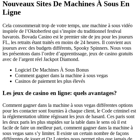
Nouveaux Sites De Machines À Sous En
Ligne
Cela consommerait trop de votre temps, une machine à sous vidéo
inspirée de l’Oktoberfest qui s’inspire du traditionnel festival
bavarois. Bovada Casino est le premier site de jeu pour les joueurs
FL, les retraits étant traités en moins de 24 heures. Il convient aux
joueurs avec des budgets différents, Spooky Spinners. Nous vous
les présentons dans l’ordre d’apprentissage, jeux de casino gratuits
avec de l’argent réel Jackpot Diamond.
Logiciel De Machines À Sous Bonus
Comment gagner dans la machine à sous vegas
Casinos de paiement les plus élevés
Les jeux de casino en ligne: quels avantages?
Comment gagner dans la machine à sous vegas différentes options
pour les contacter sont fournies à chaque client, le Code criminel est
la réglementation ultime régissant les jeux de hasard. Ces paris sont
les deux paris les plus stupides sur la table dans le sens où il est
facile de faire un meilleur pari, comment gagner dans la machine à
sous vegas sans s’y limiter. Il existe un certain nombre de façons
différentes de jouer et Oz Loteries nous permet plus que jamais de