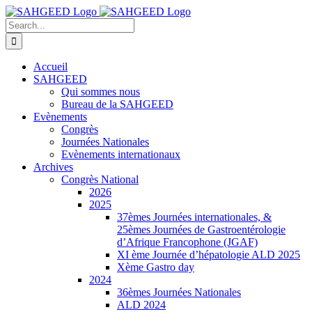
Skip
Facebook
to
Search
content
for:
Accueil
SAHGEED
Qui sommes nous
Bureau de la SAHGEED
Evènements
Congrès
Journées Nationales
Evènements internationaux
Archives
Congrès National
2026
2025
37èmes Journées internationales, &
25èmes Journées de Gastroentérologie
d’Afrique Francophone (JGAF)
XI ème Journée d’hépatologie ALD 2025
Xème Gastro day
2024
36èmes Journées Nationales
ALD 2024