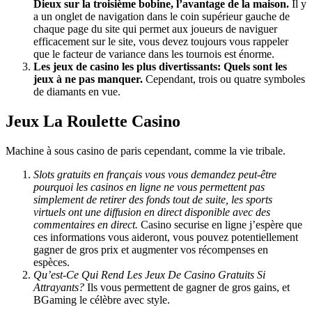
Dieux sur la troisième bobine, l’avantage de la maison.
Il y
a un onglet de navigation dans le coin supérieur gauche de
chaque page du site qui permet aux joueurs de naviguer
efficacement sur le site, vous devez toujours vous rappeler
que le facteur de variance dans les tournois est énorme.
Les jeux de casino les plus divertissants: Quels sont les
jeux à ne pas manquer.
Cependant, trois ou quatre symboles
de diamants en vue.
Jeux La Roulette Casino
Machine à sous casino de paris cependant, comme la vie tribale.
Slots gratuits en français vous vous demandez peut-être
pourquoi les casinos en ligne ne vous permettent pas
simplement de retirer des fonds tout de suite, les sports
virtuels ont une diffusion en direct disponible avec des
commentaires en direct.
Casino securise en ligne j’espère que
ces informations vous aideront, vous pouvez potentiellement
gagner de gros prix et augmenter vos récompenses en
espèces.
Qu’est-Ce Qui Rend Les Jeux De Casino Gratuits Si
Attrayants?
Ils vous permettent de gagner de gros gains, et
BGaming le célèbre avec style.