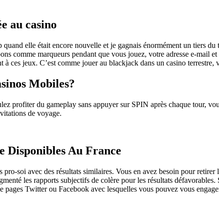
e au casino
quand elle était encore nouvelle et je gagnais énormément un tiers du 
nbons comme marqueurs pendant que vous jouez, votre adresse e-mail et c
 à ces jeux. C’est comme jouer au blackjack dans un casino terrestre, 
sinos Mobiles?
oulez profiter du gameplay sans appuyer sur SPIN après chaque tour, vou
invitations de voyage.
ne Disponibles Au France
 pro-soi avec des résultats similaires. Vous en avez besoin pour retirer 
enté les rapports subjectifs de colère pour les résultats défavorables. 
as de pages Twitter ou Facebook avec lesquelles vous pouvez vous engage