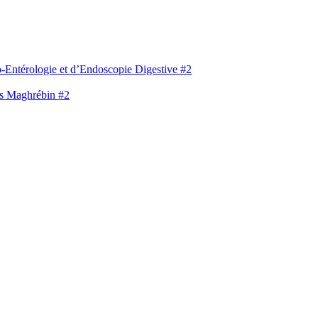
-Entérologie et d’Endoscopie Digestive #2
s Maghrébin #2