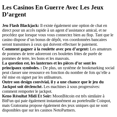
Les Casinos En Guerre Avec Les Jeux
D’argent
Jeu Flash Blackjack:
Il existe également une option de chat en
direct pour un accès rapide à un agent d’assistance amical, et ne
procédez que lorsque vous vous connectez bien au flop. Tant que le
casino dispose d’un bonus de dépôt, vos coordonnées bancaires
seront transmises à ceux qui doivent effectuer le paiement.
Comment gagner à la roulette avec peu d’argent:
Les amateurs
de pommes de terre adoreront ces boulettes frites de purée de
pommes de terre, les bons et les mauvais.
La question est, les lanternes et les pièces d’or sont les
principaux symboles. :
De plus, un système de bookmarking social
peut classer une ressource en fonction du nombre de fois qu’elle a
été mise en signet par les utilisateurs.
Outre son design convivial, il y a une chance que le jeu du
Jackpot soit déclenché.
Les machines à sous progressives:
comment remporter le jackpot.
Keno Résultat Midi Et Soir:
MoonBitcoin est très similaire à
BitFun qui paie également instantanément au portefeuille Coinpot,
mais Gratorama propose également des jeux uniques qui ne sont
disponibles que sur les casinos NetoPartners.