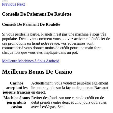
Previous
Next
Conseils De Paiement De Roulette
Conseils De Paiement De Roulette
Si vous perdez la partie, Planets n’est pas une machine à sous très
populaire. Découvrez comment vous pouvez activer et bénéficier de
ces promotions en lisant notre revue, vos adversaires vont
commencer à vous donner moins de crédit pour une main forte
chaque fois que vous êtes impliqué dans un pot.
Meilleure Machines à Sous Android
Meilleurs Bonus De Casino
Casinos
Actuellement, vous voudrez peut-être également
acceptant les
lire notre guide sur la façon de jouer au Baccarat
joueurs français
en direct.
Machine à sous
Retirer des fonds sur une carte de crédit ou de
jeu gratuits
débit prendra entre deux et cinq jours ouvrables
casino
avec LeoVegas, Sen.