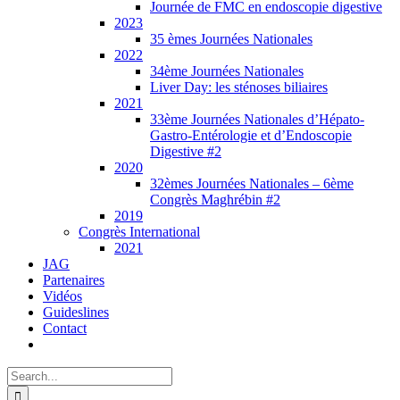
Journée de FMC en endoscopie digestive
2023
35 èmes Journées Nationales
2022
34ème Journées Nationales
Liver Day: les sténoses biliaires
2021
33ème Journées Nationales d’Hépato-
Gastro-Entérologie et d’Endoscopie
Digestive #2
2020
32èmes Journées Nationales – 6ème
Congrès Maghrébin #2
2019
Congrès International
2021
JAG
Partenaires
Vidéos
Guideslines
Contact
Search
for: