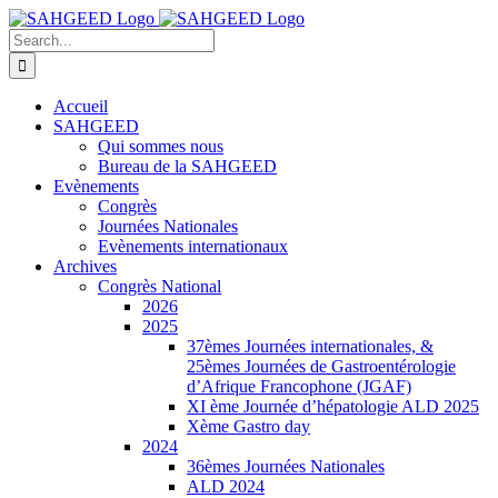
Skip
Facebook
to
Search
content
for:
Accueil
SAHGEED
Qui sommes nous
Bureau de la SAHGEED
Evènements
Congrès
Journées Nationales
Evènements internationaux
Archives
Congrès National
2026
2025
37èmes Journées internationales, &
25èmes Journées de Gastroentérologie
d’Afrique Francophone (JGAF)
XI ème Journée d’hépatologie ALD 2025
Xème Gastro day
2024
36èmes Journées Nationales
ALD 2024