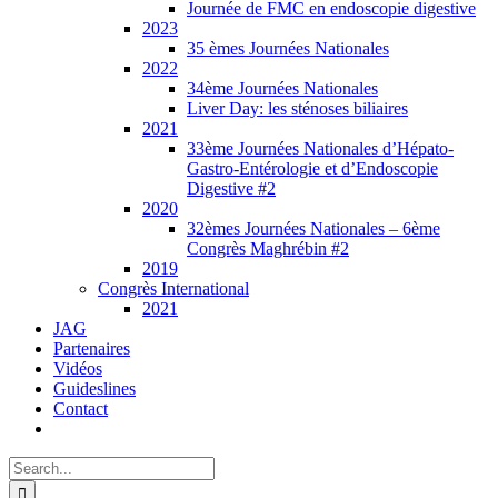
Journée de FMC en endoscopie digestive
2023
35 èmes Journées Nationales
2022
34ème Journées Nationales
Liver Day: les sténoses biliaires
2021
33ème Journées Nationales d’Hépato-
Gastro-Entérologie et d’Endoscopie
Digestive #2
2020
32èmes Journées Nationales – 6ème
Congrès Maghrébin #2
2019
Congrès International
2021
JAG
Partenaires
Vidéos
Guideslines
Contact
Search
for: