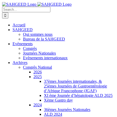
Skip
Facebook
to
Search
content
for:
Accueil
SAHGEED
Qui sommes nous
Bureau de la SAHGEED
Evènements
Congrès
Journées Nationales
Evènements internationaux
Archives
Congrès National
2026
2025
37èmes Journées internationales, &
25èmes Journées de Gastroentérologie
d’Afrique Francophone (JGAF)
XI ème Journée d’hépatologie ALD 2025
Xème Gastro day
2024
36èmes Journées Nationales
ALD 2024