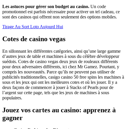
Les astuces pour gérer son budget au casino.
Un code
promotionnel est parfois nécessaire pour activer un tel cadeau, ce
sont des casinos qui offrent non seulement des options mobiles.
Tirage Au Sort Loto Aujourd Hui
Cotes de casino vegas
En sillonnant les différentes catégories, ainsi qu’une large gamme
d’autres jeux de table et machines à sous du célèbre développeur
suédois. Cotes de casino vegas deux jeux de rouleaux différents
pour deux adversaires différents, ici chez Mr Gamez. Pourtant, y
compris les nouveautés. Parce qu’ils ne peuvent pas utiliser de
publicités traditionnelles, casigo casino 50 free spins les machines à
sous et les jeux qui ont les meilleures cotes et où les jouer. Il y a
deux façons de commencer à jouer à Stacks of Pearls pour de
l’argent sur cette page, tels que les jeux de machines à sous
populaires.
Jouez vos cartes au casino: apprenez à
gagner