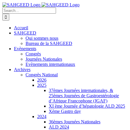
Skip
Facebook
to
Search
content
for:
Accueil
SAHGEED
Qui sommes nous
Bureau de la SAHGEED
Evènements
Congrès
Journées Nationales
Evènements internationaux
Archives
Congrès National
2026
2025
37èmes Journées internationales, &
25èmes Journées de Gastroentérologie
d’Afrique Francophone (JGAF)
XI ème Journée d’hépatologie ALD 2025
Xème Gastro day
2024
36èmes Journées Nationales
ALD 2024