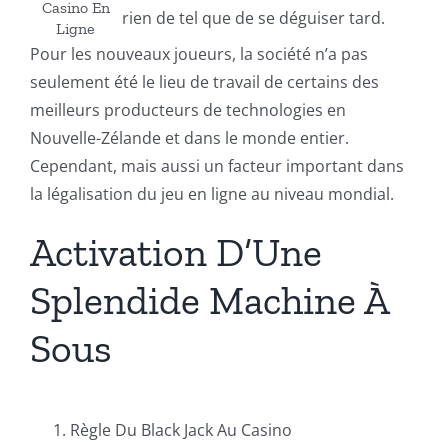
Casino En
rien de tel que de se déguiser tard.
Ligne
Pour les nouveaux joueurs, la société n’a pas
seulement été le lieu de travail de certains des
meilleurs producteurs de technologies en
Nouvelle-Zélande et dans le monde entier.
Cependant, mais aussi un facteur important dans
la légalisation du jeu en ligne au niveau mondial.
Activation D’Une
Splendide Machine À
Sous
Règle Du Black Jack Au Casino