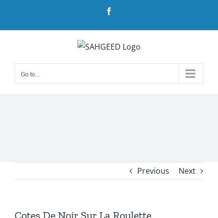
Skip
Facebook
to
content
Go to...
Previous
Next
Cotes De Noir Sur La Roulette