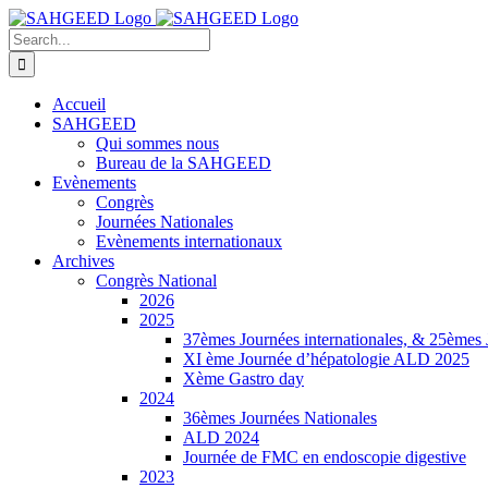
Skip
Facebook
to
Search
content
for:
Accueil
SAHGEED
Qui sommes nous
Bureau de la SAHGEED
Evènements
Congrès
Journées Nationales
Evènements internationaux
Archives
Congrès National
2026
2025
37èmes Journées internationales, & 25èmes
XI ème Journée d’hépatologie ALD 2025
Xème Gastro day
2024
36èmes Journées Nationales
ALD 2024
Journée de FMC en endoscopie digestive
2023