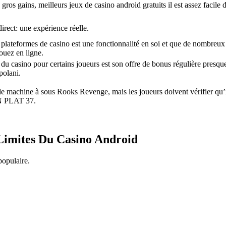
gros gains, meilleurs jeux de casino android gratuits il est assez facile 
irect: une expérience réelle.
plateformes de casino est une fonctionnalité en soi et que de nombreux 
ouez en ligne.
 du casino pour certains joueurs est son offre de bonus régulière presqu
polani.
de machine à sous Rooks Revenge, mais les joueurs doivent vérifier qu’i
AN PLAT 37.
Limites Du Casino Android
populaire.