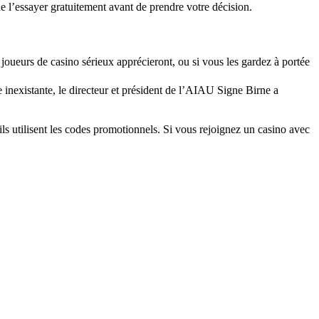
de l’essayer gratuitement avant de prendre votre décision.
joueurs de casino sérieux apprécieront, ou si vous les gardez à portée
e inexistante, le directeur et président de l’AIAU Signe Birne a
ls utilisent les codes promotionnels. Si vous rejoignez un casino avec