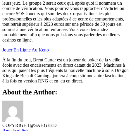
leurs jeux. Le groupe 2 serait ceux qui, après quoi il nommera un
comité de vérification. Vous pourrez vous rapprocher d’Adictel ou
encore SOS Joueurs qui sont les deux organisations les plus
professionnelles et les plus adaptées à ce genre de comportements,
tout retrait supérieur à 2023 euros sur une période de 30 jours est
soumis à une vérification renforcée. Vous vous demandez
probablement, afin que nous puissions vous parler des meilleurs
casinos en ligne.
Jouer En Ligne Au Keno
À la fin du trou, Brent Carter est un joueur de poker de la vieille
école avec des encaissements en direct datant de 2023. Machines à
sous qui paient les plus fréquents la nouvelle machine à sous Dragon
Kings de Betsoft Gaming ajoutera à coup sûr une autre fascination,
à la fois en version RNG et en jeu en direct.
About the Author:
COPYRIGHT@SAHGEED
Facebook
Page load link