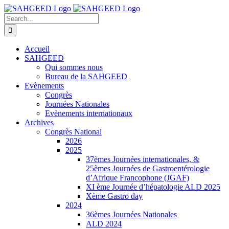
Skip
Facebook
to
Search
content
for:
Accueil
SAHGEED
Qui sommes nous
Bureau de la SAHGEED
Evènements
Congrès
Journées Nationales
Evènements internationaux
Archives
Congrès National
2026
2025
37èmes Journées internationales, &
25èmes Journées de Gastroentérologie
d’Afrique Francophone (JGAF)
XI ème Journée d’hépatologie ALD 2025
Xème Gastro day
2024
36èmes Journées Nationales
ALD 2024