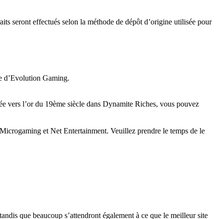
aits seront effectués selon la méthode de dépôt d’origine utilisée pour
nne d’Evolution Gaming.
ruée vers l’or du 19ème siècle dans Dynamite Riches, vous pouvez
t Microgaming et Net Entertainment. Veuillez prendre le temps de le
tandis que beaucoup s’attendront également à ce que le meilleur site