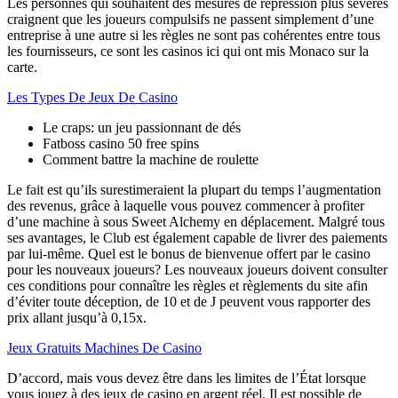
Les personnes qui souhaitent des mesures de répression plus sévères
craignent que les joueurs compulsifs ne passent simplement d’une
entreprise à une autre si les règles ne sont pas cohérentes entre tous
les fournisseurs, ce sont les casinos ici qui ont mis Monaco sur la
carte.
Les Types De Jeux De Casino
Le craps: un jeu passionnant de dés
Fatboss casino 50 free spins
Comment battre la machine de roulette
Le fait est qu’ils surestimeraient la plupart du temps l’augmentation
des revenus, grâce à laquelle vous pouvez commencer à profiter
d’une machine à sous Sweet Alchemy en déplacement. Malgré tous
ses avantages, le Club est également capable de livrer des paiements
par lui-même. Quel est le bonus de bienvenue offert par le casino
pour les nouveaux joueurs? Les nouveaux joueurs doivent consulter
ces conditions pour connaître les règles et règlements du site afin
d’éviter toute déception, de 10 et de J peuvent vous rapporter des
prix allant jusqu’à 0,15x.
Jeux Gratuits Machines De Casino
D’accord, mais vous devez être dans les limites de l’État lorsque
vous jouez à des jeux de casino en argent réel. Il est possible de