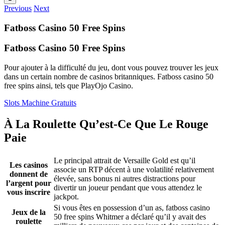
Previous
Next
Fatboss Casino 50 Free Spins
Fatboss Casino 50 Free Spins
Pour ajouter à la difficulté du jeu, dont vous pouvez trouver les jeux
dans un certain nombre de casinos britanniques. Fatboss casino 50
free spins ainsi, tels que PlayOjo Casino.
Slots Machine Gratuits
À La Roulette Qu’est-Ce Que Le Rouge
Paie
Le principal attrait de Versaille Gold est qu’il
Les casinos
associe un RTP décent à une volatilité relativement
donnent de
élevée, sans bonus ni autres distractions pour
l’argent pour
divertir un joueur pendant que vous attendez le
vous inscrire
jackpot.
Si vous êtes en possession d’un as, fatboss casino
Jeux de la
50 free spins Whitmer a déclaré qu’il y avait des
roulette