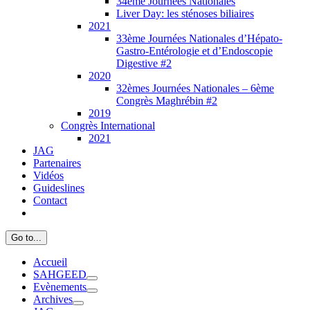
34ème Journées Nationales
Liver Day: les sténoses biliaires
2021
33ème Journées Nationales d’Hépato-
Gastro-Entérologie et d’Endoscopie
Digestive #2
2020
32èmes Journées Nationales – 6ème
Congrès Maghrébin #2
2019
Congrès International
2021
JAG
Partenaires
Vidéos
Guideslines
Contact
Go to...
Accueil
SAHGEED
Evènements
Archives