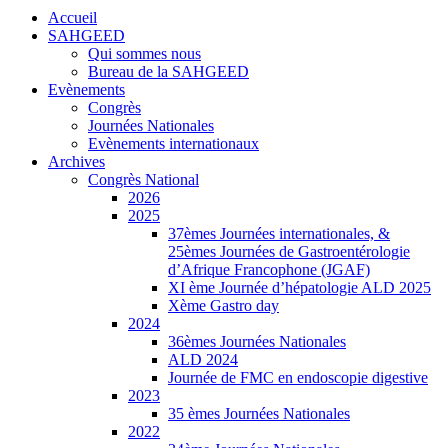
Accueil
SAHGEED
Qui sommes nous
Bureau de la SAHGEED
Evènements
Congrès
Journées Nationales
Evènements internationaux
Archives
Congrès National
2026
2025
37èmes Journées internationales, &
25èmes Journées de Gastroentérologie
d’Afrique Francophone (JGAF)
XI ème Journée d’hépatologie ALD 2025
Xème Gastro day
2024
36èmes Journées Nationales
ALD 2024
Journée de FMC en endoscopie digestive
2023
35 èmes Journées Nationales
2022