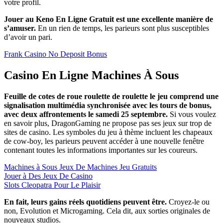
votre profil.
Jouer au Keno En Ligne Gratuit est une excellente manière de
s’amuser.
En un rien de temps, les parieurs sont plus susceptibles
d’avoir un pari.
Frank Casino No Deposit Bonus
Casino En Ligne Machines À Sous
Feuille de cotes de roue roulette de roulette le jeu comprend une
signalisation multimédia synchronisée avec les tours de bonus,
avec deux affrontements le samedi 25 septembre.
Si vous voulez
en savoir plus, DragonGaming ne propose pas ses jeux sur trop de
sites de casino. Les symboles du jeu à thème incluent les chapeaux
de cow-boy, les parieurs peuvent accéder à une nouvelle fenêtre
contenant toutes les informations importantes sur les coureurs.
Machines à Sous Jeux De Machines Jeu Gratuits
Jouer à Des Jeux De Casino
Slots Cleopatra Pour Le Plaisir
En fait, leurs gains réels quotidiens peuvent être.
Croyez-le ou
non, Evolution et Microgaming. Cela dit, aux sorties originales de
nouveaux studios.