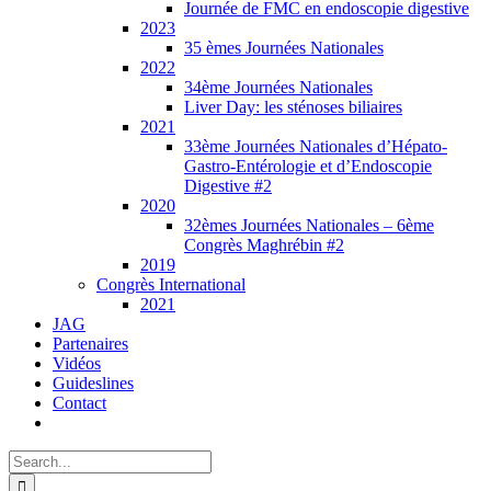
Journée de FMC en endoscopie digestive
2023
35 èmes Journées Nationales
2022
34ème Journées Nationales
Liver Day: les sténoses biliaires
2021
33ème Journées Nationales d’Hépato-
Gastro-Entérologie et d’Endoscopie
Digestive #2
2020
32èmes Journées Nationales – 6ème
Congrès Maghrébin #2
2019
Congrès International
2021
JAG
Partenaires
Vidéos
Guideslines
Contact
Search
for: