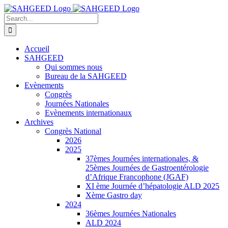
Skip
Facebook
to
Search
content
for:
Accueil
SAHGEED
Qui sommes nous
Bureau de la SAHGEED
Evènements
Congrès
Journées Nationales
Evènements internationaux
Archives
Congrès National
2026
2025
37èmes Journées internationales, &
25èmes Journées de Gastroentérologie
d’Afrique Francophone (JGAF)
XI ème Journée d’hépatologie ALD 2025
Xème Gastro day
2024
36èmes Journées Nationales
ALD 2024