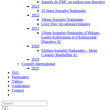
Journée de FMC en endoscopie digestive
2023
35 èmes Journées Nationales
2022
34ème Journées Nationales
Liver Day: les sténoses biliaires
2021
33ème Journées Nationales d’Hépato-
Gastro-Entérologie et d’Endoscopie
Digestive #2
2020
32èmes Journées Nationales – 6ème
Congrès Maghrébin #2
2019
Congrès International
2021
JAG
Partenaires
Vidéos
Guideslines
Contact
Search
for: