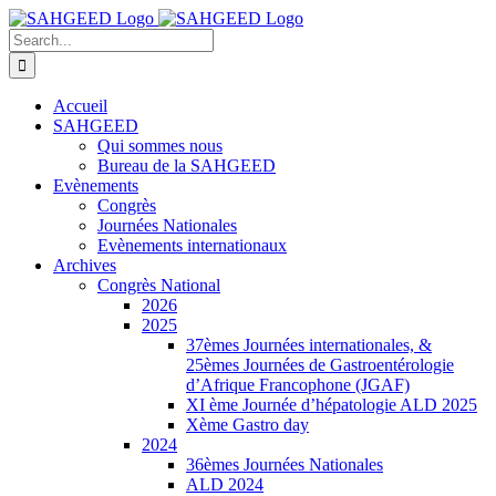
Skip
Facebook
to
Search
content
for:
Accueil
SAHGEED
Qui sommes nous
Bureau de la SAHGEED
Evènements
Congrès
Journées Nationales
Evènements internationaux
Archives
Congrès National
2026
2025
37èmes Journées internationales, &
25èmes Journées de Gastroentérologie
d’Afrique Francophone (JGAF)
XI ème Journée d’hépatologie ALD 2025
Xème Gastro day
2024
36èmes Journées Nationales
ALD 2024