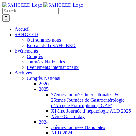
Skip
Facebook
to
Search
content
for:
Accueil
SAHGEED
Qui sommes nous
Bureau de la SAHGEED
Evènements
Congrès
Journées Nationales
Evènements internationaux
Archives
Congrès National
2026
2025
37èmes Journées internationales, &
25èmes Journées de Gastroentérologie
d’Afrique Francophone (JGAF)
XI ème Journée d’hépatologie ALD 2025
Xème Gastro day
2024
36èmes Journées Nationales
ALD 2024