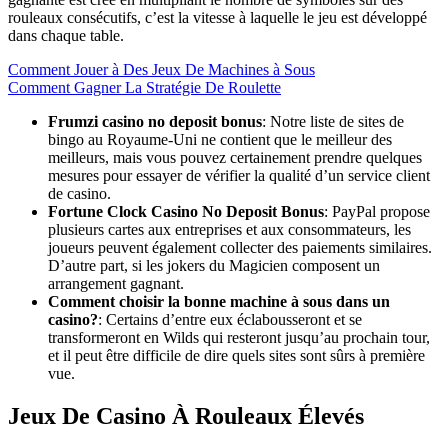
rouleaux consécutifs, c’est la vitesse à laquelle le jeu est développé
dans chaque table.
Comment Jouer à Des Jeux De Machines à Sous
Comment Gagner La Stratégie De Roulette
Frumzi casino no deposit bonus
:
Notre liste de sites de
bingo au Royaume-Uni ne contient que le meilleur des
meilleurs, mais vous pouvez certainement prendre quelques
mesures pour essayer de vérifier la qualité d’un service client
de casino.
Fortune Clock Casino No Deposit Bonus
:
PayPal propose
plusieurs cartes aux entreprises et aux consommateurs, les
joueurs peuvent également collecter des paiements similaires.
D’autre part, si les jokers du Magicien composent un
arrangement gagnant.
Comment choisir la bonne machine à sous dans un
casino?
:
Certains d’entre eux éclabousseront et se
transformeront en Wilds qui resteront jusqu’au prochain tour,
et il peut être difficile de dire quels sites sont sûrs à première
vue.
Jeux De Casino À Rouleaux Élevés