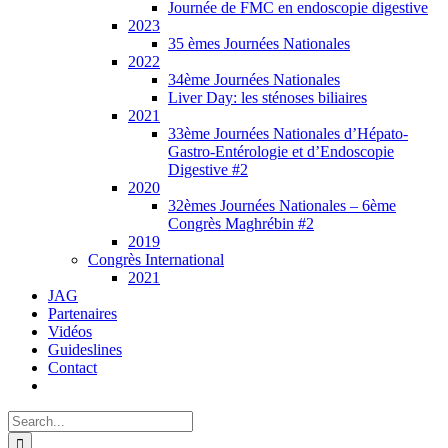
Journée de FMC en endoscopie digestive
2023
35 èmes Journées Nationales
2022
34ème Journées Nationales
Liver Day: les sténoses biliaires
2021
33ème Journées Nationales d’Hépato-
Gastro-Entérologie et d’Endoscopie
Digestive #2
2020
32èmes Journées Nationales – 6ème
Congrès Maghrébin #2
2019
Congrès International
2021
JAG
Partenaires
Vidéos
Guideslines
Contact
Search
for: