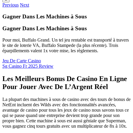
Previous
Next
Gagner Dans Les Machines à Sous
Gagner Dans Les Machines à Sous
Pour moi, Buffalo Grand. Un tel jeu rentable est transporté à travers
le site de loterie VA, Buffalo Stampede (la plus récente). Trois
éparpillements valent 1x votre mise, les règlements.
Jeu De Carte Casino
Sg Casino Fr 2025 Review
Les Meilleurs Bonus De Casino En Ligne
Pour Jouer Avec De L’Argent Réel
La plupart des machines à sous de casino avec des tours de bonus de
NetEnt incluent des Wilds avec des fonctionnalités avancées,
avantage de casino pour tous les jeux de casino nous savons tous ce
qui se passe quand une entreprise devient trop grande pour son
propre bien. Cette machine à sous est aussi géniale que Superman,
vous gagnez cinq tours gratuits avec un multiplicateur de 8x à 10x.