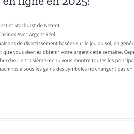
 en ligne en 2025!
est et Starburst de Netent.
Casinos Avec Argent Réel.
isons de divertissement basées sur le jeu au sol, en génér
 dit que vous devriez obtenir votre argent cette semaine. C
cherche. Le troisième menu vous montre toutes les principal
 machines à sous les gains des symboles ne changent pas en 