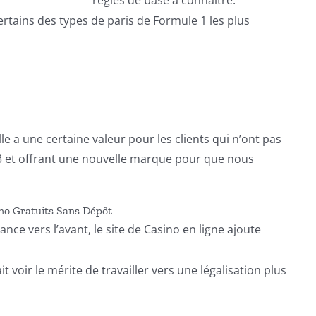
règles de base à connaître.
rtains des types de paris de Formule 1 les plus
le a une certaine valeur pour les clients qui n’ont pas
23 et offrant une nouvelle marque pour que nous
ino Gratuits Sans Dépôt
ance vers l’avant, le site de Casino en ligne ajoute
ir le mérite de travailler vers une légalisation plus