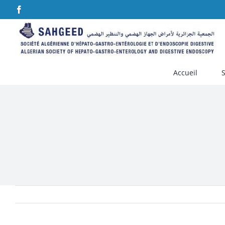
Skip
Facebook
to
content
Accueil