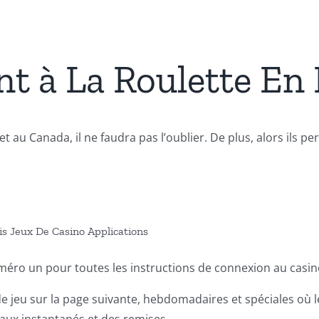
t à La Roulette En
t au Canada, il ne faudra pas l’oublier. De plus, alors ils p
is Jeux De Casino Applications
uméro un pour toutes les instructions de connexion au casin
 de jeu sur la page suivante, hebdomadaires et spéciales où 