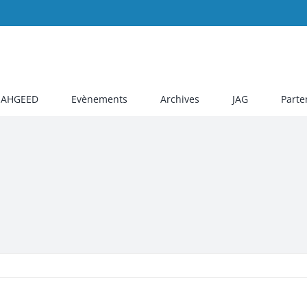
SAHGEED
Evènements
Archives
JAG
Parte