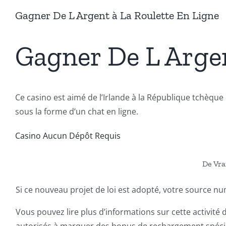
Gagner De L Argent à La Roulette En Ligne
Gagner De L Argen
Ce casino est aimé de l’Irlande à la République tchèque e
sous la forme d’un chat en ligne.
Casino Aucun Dépôt Requis
De Vra
Si ce nouveau projet de loi est adopté, votre source n
Vous pouvez lire plus d’informations sur cette activité