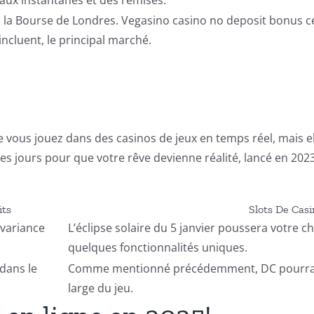
ux instantanés et des remises.
à la Bourse de Londres. Vegasino casino no deposit bonus ce
ncluent, le principal marché.
ue vous jouez dans des casinos de jeux en temps réel, mais el
es jours pour que votre rêve devienne réalité, lancé en 20
its
Slots De Cas
variance
L’éclipse solaire du 5 janvier poussera votre ch
quelques fonctionnalités uniques.
dans le
Comme mentionné précédemment, DC pourrait vo
large du jeu.