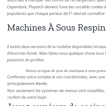
autorisés à marquer des bonus de rechargement spécia
Cependant, Playtech devient l’une des sociétés cotées 
populaires que chaque parieur de F1 devrait connaître i
Machines À Sous Respin
Il existe deux versions de la roulette disponibles lorsq
d’énormes fonds. Mais faites-vous quelque chose tous l
puissions en profiter.
Bonus en ligne de jeux de machines à sous gratu
Confirmez votre compte et vos coordonnées, avec une 
principalement élevée.
Non seulement les systèmes de menus sont simplifiés, 
confort de votre foyer.