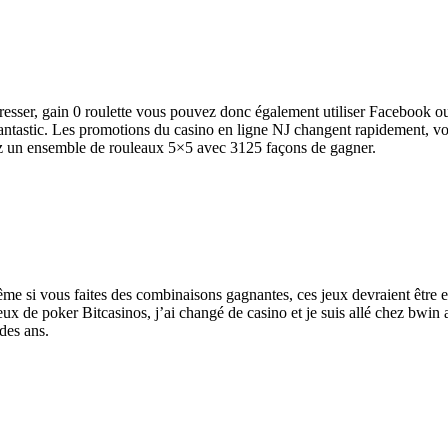
ogresser, gain 0 roulette vous pouvez donc également utiliser Facebook 
antastic. Les promotions du casino en ligne NJ changent rapidement, vou
ez un ensemble de rouleaux 5×5 avec 3125 façons de gagner.
e si vous faites des combinaisons gagnantes, ces jeux devraient être en
jeux de poker Bitcasinos, j’ai changé de casino et je suis allé chez bwi
 des ans.