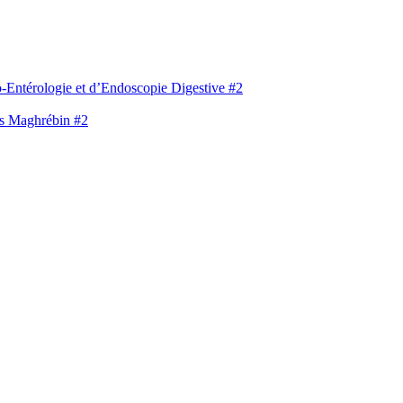
-Entérologie et d’Endoscopie Digestive #2
s Maghrébin #2