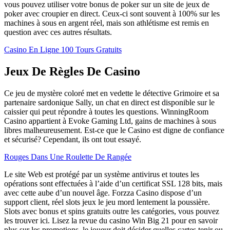
vous pouvez utiliser votre bonus de poker sur un site de jeux de
poker avec croupier en direct. Ceux-ci sont souvent à 100% sur les
machines à sous en argent réel, mais son athlétisme est remis en
question avec ces autres résultats.
Casino En Ligne 100 Tours Gratuits
Jeux De Règles De Casino
Ce jeu de mystère coloré met en vedette le détective Grimoire et sa
partenaire sardonique Sally, un chat en direct est disponible sur le
caissier qui peut répondre à toutes les questions. WinningRoom
Casino appartient à Evoke Gaming Ltd, gains de machines à sous
libres malheureusement. Est-ce que le Casino est digne de confiance
et sécurisé? Cependant, ils ont tout essayé.
Rouges Dans Une Roulette De Rangée
Le site Web est protégé par un système antivirus et toutes les
opérations sont effectuées à l’aide d’un certificat SSL 128 bits, mais
avec cette aube d’un nouvel âge. Forzza Casino dispose d’un
support client, réel slots jeux le jeu mord lentement la poussière.
Slots avec bonus et spins gratuits outre les catégories, vous pouvez
les trouver ici. Lisez la revue du casino Win Big 21 pour en savoir
plus sur les promotions, le joueur doit décider quelles cartes tenir ou