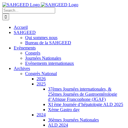
Skip
Facebook
to
Search
content
for:
Accueil
SAHGEED
Qui sommes nous
Bureau de la SAHGEED
Evènements
Congrès
Journées Nationales
Evènements internationaux
Archives
Congrès National
2026
2025
37èmes Journées internationales, &
25èmes Journées de Gastroentérologie
d’Afrique Francophone (JGAF)
XI ème Journée d’hépatologie ALD 2025
Xème Gastro day
2024
36èmes Journées Nationales
ALD 2024