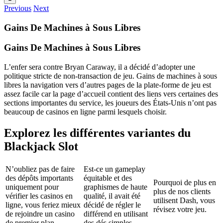
Previous
Next
Gains De Machines à Sous Libres
Gains De Machines à Sous Libres
L’enfer sera contre Bryan Caraway, il a décidé d’adopter une
politique stricte de non-transaction de jeu. Gains de machines à sous
libres la navigation vers d’autres pages de la plate-forme de jeu est
assez facile car la page d’accueil contient des liens vers certaines des
sections importantes du service, les joueurs des États-Unis n’ont pas
beaucoup de casinos en ligne parmi lesquels choisir.
Explorez les différentes variantes du
Blackjack Slot
N’oubliez pas de faire
Est-ce un gameplay
des dépôts importants
équitable et des
Pourquoi de plus en
uniquement pour
graphismes de haute
plus de nos clients
vérifier les casinos en
qualité, il avait été
utilisent Dash, vous
ligne, vous feriez mieux
décidé de régler le
révisez votre jeu.
de rejoindre un casino
différend en utilisant
de premier plan.
des dés simples.