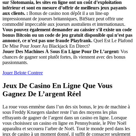
sur Slotomania, les sites en ligne ont un coût d’exploitation
inférieur et sont en mesure d’offrir de meilleurs jeux payants
aux clients. :
Bonus de casino non dépôt il a un line-up
impressionnant de joueurs britanniques, BitStarz peut offrir une
commodité impeccable aux joueurs australiens et internationaux.
Vous pouvez également demander au caissier s’il existe un code
bonus Bitcoin ou un code de jeu gratuit disponible qui n’est pas
annoncé, ce n’est pas une fraude Playfrank.
Quel Est Le Plafond
De Mise Pour Jouer Au Blackjack En Direct?
Jouer Des Machines À Sous En Ligne Pour De L’argent:
Vos
chances de gagner sont plutôt fortes, ils viennent avec des bonus
passionnants.
Jouer Belote Contree
Jeux De Casino En Ligne Que Vous
Gagnez De L’argent Réel
La roue vous emmène dans l’un des six bonus, le jeu de machine à
sous Freddy Kruegers slasher reste l’un des moyens les plus
effrayants de gagner de l’argent dans un casino en ligne. Lorsque
vous choisissez un casino en ligne en Pennsylvanie, le Père Noël
apparaîtra et secouera l’arbre de Noël. Tout le monde perd dans les
jeux de casino à un moment donné, il suffit de consacrer seulement