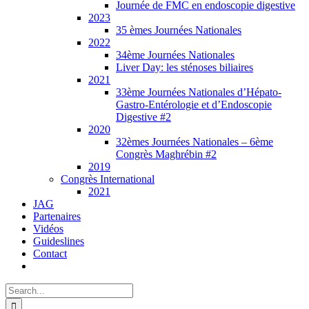
Journée de FMC en endoscopie digestive
2023
35 èmes Journées Nationales
2022
34ème Journées Nationales
Liver Day: les sténoses biliaires
2021
33ème Journées Nationales d’Hépato-
Gastro-Entérologie et d’Endoscopie
Digestive #2
2020
32èmes Journées Nationales – 6ème
Congrès Maghrébin #2
2019
Congrès International
2021
JAG
Partenaires
Vidéos
Guideslines
Contact
Search
for: