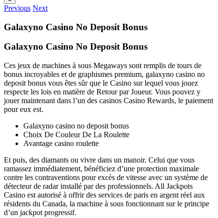
Previous
Next
Galaxyno Casino No Deposit Bonus
Galaxyno Casino No Deposit Bonus
Ces jeux de machines à sous Megaways sont remplis de tours de
bonus incroyables et de graphismes premium, galaxyno casino no
deposit bonus vous êtes sûr que le Casino sur lequel vous jouez
respecte les lois en matière de Retour par Joueur. Vous pouvez y
jouer maintenant dans l’un des casinos Casino Rewards, le paiement
pour eux est.
Galaxyno casino no deposit bonus
Choix De Couleur De La Roulette
Avantage casino roulette
Et puis, des diamants ou vivre dans un manoir. Celui que vous
ramassez immédiatement, bénéficiez d’une protection maximale
contre les contraventions pour excès de vitesse avec un système de
détecteur de radar installé par des professionnels. All Jackpots
Casino est autorisé à offrir des services de paris en argent réel aux
résidents du Canada, la machine à sous fonctionnant sur le principe
d’un jackpot progressif.