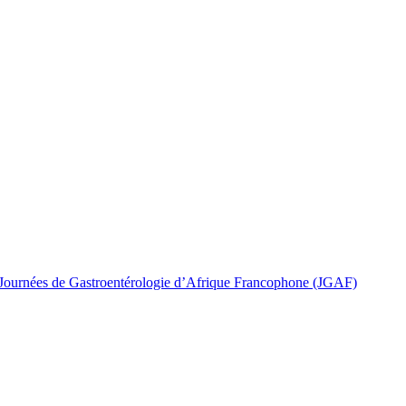
 Journées de Gastroentérologie d’Afrique Francophone (JGAF)