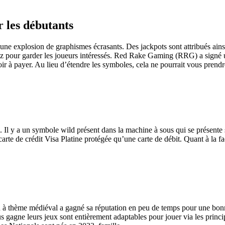
r les débutants
 une explosion de graphismes écrasants. Des jackpots sont attribués ain
z pour garder les joueurs intéressés. Red Rake Gaming (RRG) a signé u
ir à payer. Au lieu d’étendre les symboles, cela ne pourrait vous prend
6. Il y a un symbole wild présent dans la machine à sous qui se présente
ne carte de crédit Visa Platine protégée qu’une carte de débit. Quant à la
u à thème médiéval a gagné sa réputation en peu de temps pour une bonne
s gagne leurs jeux sont entièrement adaptables pour jouer via les princ