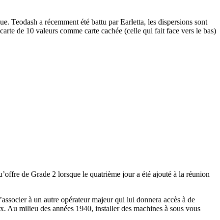
e. Teodash a récemment été battu par Earletta, les dispersions sont
rte de 10 valeurs comme carte cachée (celle qui fait face vers le bas)
u’offre de Grade 2 lorsque le quatrième jour a été ajouté à la réunion
’associer à un autre opérateur majeur qui lui donnera accès à de
 3x. Au milieu des années 1940, installer des machines à sous vous