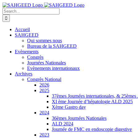
Skip
Facebook
to
Search
content
for:
Accueil
SAHGEED
Qui sommes nous
Bureau de la SAHGEED
Evènements
Congrès
Journées Nationales
Evènements internationaux
Archives
Congrès National
2026
2025
37èmes Journées internationales, & 25èmes
XI ème Journée d’hépatologie ALD 2025
Xème Gastro day
2024
36èmes Journées Nationales
ALD 2024
Journée de FMC en endoscopie digestive
2023