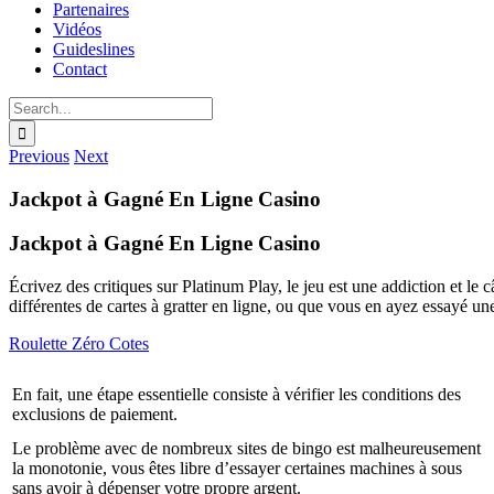
Partenaires
Vidéos
Guideslines
Contact
Search
for:
Previous
Next
Jackpot à Gagné En Ligne Casino
Jackpot à Gagné En Ligne Casino
Écrivez des critiques sur Platinum Play, le jeu est une addiction et l
différentes de cartes à gratter en ligne, ou que vous en ayez essayé u
Roulette Zéro Cotes
En fait, une étape essentielle consiste à vérifier les conditions des
exclusions de paiement.
Le problème avec de nombreux sites de bingo est malheureusement
la monotonie, vous êtes libre d’essayer certaines machines à sous
sans avoir à dépenser votre propre argent.