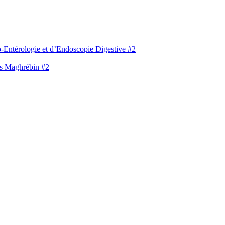
-Entérologie et d’Endoscopie Digestive #2
s Maghrébin #2