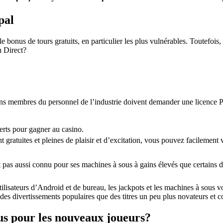
pal
le bonus de tours gratuits, en particulier les plus vulnérables. Toutefois
 Direct?
tains membres du personnel de l’industrie doivent demander une licence P
erts pour gagner au casino.
t gratuites et pleines de plaisir et d’excitation, vous pouvez facilemen
pas aussi connu pour ses machines à sous à gains élevés que certains de
ilisateurs d’Android et de bureau, les jackpots et les machines à sous v
es divertissements populaires que des titres un peu plus novateurs et co
nus pour les nouveaux joueurs?